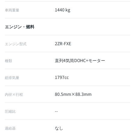
1440 kg
車両重量
エンジン・燃料
2ZR-FXE
エンジン型式
直列4気筒DOHC+モーター
種類
1797cc
総排気量
80.5mm×88.3mm
内径×行程
--
圧縮比
なし
過給器