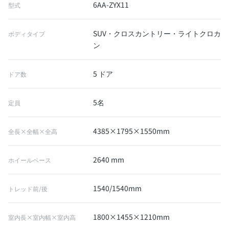
6AA-ZYX11
型式
SUV・クロスカントリー・ライトクロカ
ボディタイプ
ン
5 ドア
ドア数
5名
定員
4385×1795×1550mm
全長×全幅×全高
2640 mm
ホイールベース
1540/1540mm
トレッド前/後
1800×1455×1210mm
室内長×室内幅×室内高