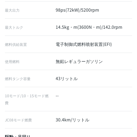
98ps(72kW)/5200rpm
最大出力
14.5kg・m(3600N・m)/142.0rpm
最大トルク
電子制御式燃料噴射装置(EFI)
燃料供給装置
無鉛レギュラーガソリン
使用燃料
43リットル
燃料タンク容量
--
10モード/10・15モード燃
費
30.4km/リットル
JC08モード燃費
駆動・足回り