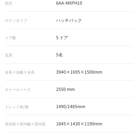
6AA-MXPH10
型式
ハッチバック
ボディタイプ
5 ドア
ドア数
5名
定員
3940×1695×1500mm
全長×全幅×全高
2550 mm
ホイールベース
1490/1485mm
トレッド前/後
1845×1430×1190mm
室内長×室内幅×室内高