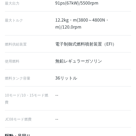
91ps(67kW)/5500rpm
最大出力
12.2kg・m(3800～4800N・
最大トルク
m)/120.0rpm
電子制御式燃料噴射装置（EFI）
燃料供給装置
無鉛レギュラーガソリン
使用燃料
36リットル
燃料タンク容量
--
10モード/10・15モード燃
費
--
JC08モード燃費
駆動・足回り