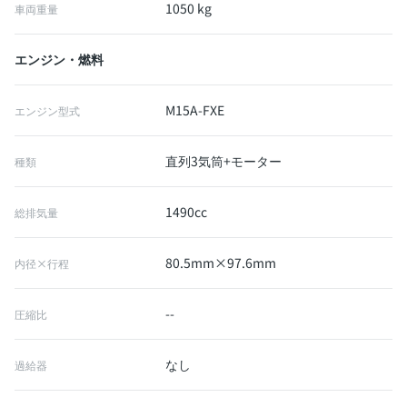
1050 kg
車両重量
エンジン・燃料
M15A-FXE
エンジン型式
直列3気筒+モーター
種類
1490cc
総排気量
80.5mm×97.6mm
内径×行程
--
圧縮比
なし
過給器