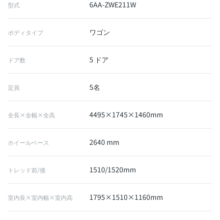
6AA-ZWE211W
型式
ワゴン
ボディタイプ
5 ドア
ドア数
5名
定員
4495×1745×1460mm
全長×全幅×全高
2640 mm
ホイールベース
1510/1520mm
トレッド前/後
1795×1510×1160mm
室内長×室内幅×室内高