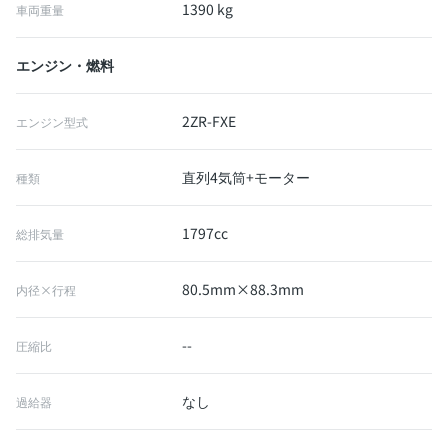
1390 kg
車両重量
エンジン・燃料
2ZR-FXE
エンジン型式
直列4気筒+モーター
種類
1797cc
総排気量
80.5mm×88.3mm
内径×行程
--
圧縮比
なし
過給器