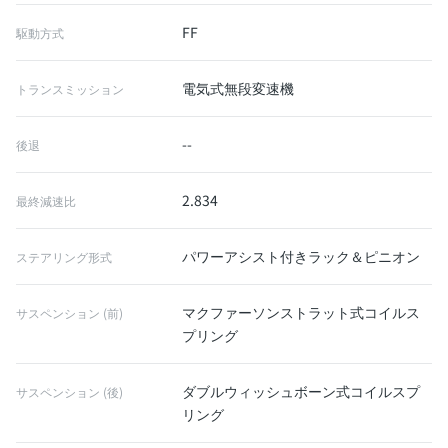
FF
駆動方式
電気式無段変速機
トランスミッション
--
後退
2.834
最終減速比
パワーアシスト付きラック＆ピニオン
ステアリング形式
マクファーソンストラット式コイルス
サスペンション (前)
プリング
ダブルウィッシュボーン式コイルスプ
サスペンション (後)
リング