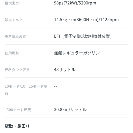
98ps(72kW)/5200rpm
最大出力
14.5kg・m(3600N・m)/142.0rpm
最大トルク
EFI（電子制御式燃料噴射装置）
燃料供給装置
無鉛レギュラーガソリン
使用燃料
43リットル
燃料タンク容量
--
10モード/10・15モード燃
費
30.8km/リットル
JC08モード燃費
駆動・足回り