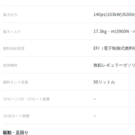
140ps(103kW)/6200
最大出力
17.3kg・m(3900N・m
最大トルク
EFI（電子制御式燃
燃料供給装置
無鉛レギュラーガソ
使用燃料
50リットル
燃料タンク容量
--
10モード/10・15モード燃費
--
JC08モード燃費
駆動・足回り