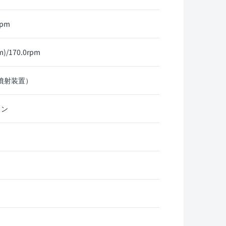
rpm
)/170.0rpm
料噴射装置）
リン