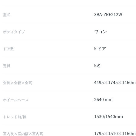
3BA-ZRE212W
型式
ワゴン
ボディタイプ
5 ドア
ドア数
5名
定員
4495×1745×1460
全長×全幅×全高
2640 mm
ホイールベース
1530/1540mm
トレッド前/後
1795×1510×1160
室内長×室内幅×室内高