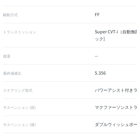
FF
駆動方式
Super CVT-i
トランスミッション
ック]
--
後退
5.356
最終減速比
パワーアシスト付き
ステアリング形式
マクファーソンスト
サスペンション (前)
ダブルウィッシュボ
サスペンション (後)