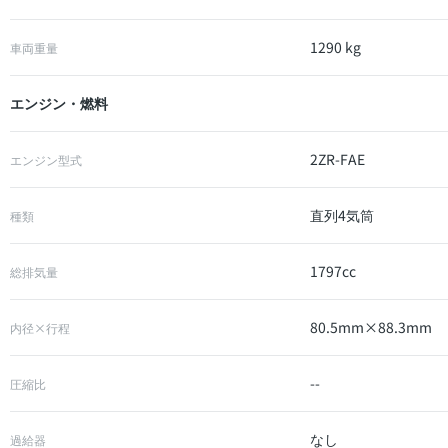
1290 kg
車両重量
エンジン・燃料
2ZR-FAE
エンジン型式
直列4気筒
種類
1797cc
総排気量
80.5mm×88.3mm
内径×行程
--
圧縮比
なし
過給器