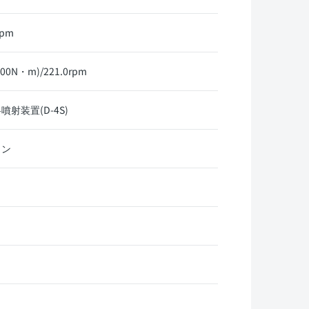
rpm
00N・m)/221.0rpm
射装置(D-4S)
リン