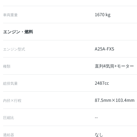
1670 kg
車両重量
エンジン・燃料
A25A-FXS
エンジン型式
直列4気筒+モーター
種類
2487cc
総排気量
87.5mm×103.4mm
内径×行程
--
圧縮比
なし
過給器