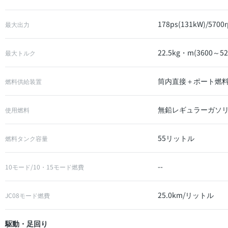
178ps(131kW)/5700
最大出力
22.5kg・m(3600～52
最大トルク
筒内直接＋ポート燃料噴
燃料供給装置
無鉛レギュラーガソ
使用燃料
55リットル
燃料タンク容量
--
10モード/10・15モード燃費
25.0km/リットル
JC08モード燃費
駆動・足回り