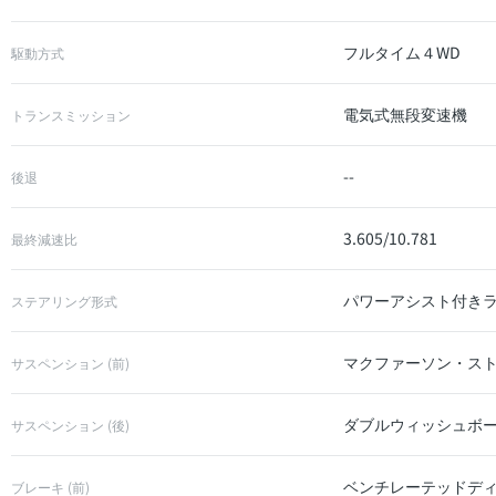
フルタイム４WD
駆動方式
電気式無段変速機
トランスミッション
--
後退
3.605/10.781
最終減速比
パワーアシスト付き
ステアリング形式
マクファーソン・ス
サスペンション (前)
ダブルウィッシュボ
サスペンション (後)
ベンチレーテッドデ
ブレーキ (前)