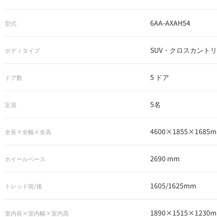
6AA-AXAH54
型式
SUV・クロスカント
ボディタイプ
5 ドア
ドア数
5名
定員
4600×1855×1685
全長×全幅×全高
2690 mm
ホイールベース
1605/1625mm
トレッド前/後
1890×1515×1230
室内長×室内幅×室内高