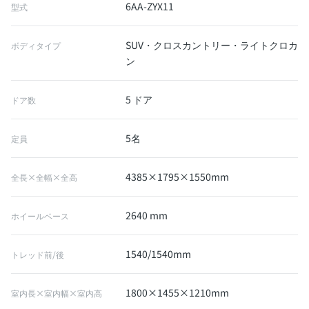
6AA-ZYX11
型式
SUV・クロスカントリー・ライトクロカ
ボディタイプ
ン
5 ドア
ドア数
5名
定員
4385×1795×1550mm
全長×全幅×全高
2640 mm
ホイールベース
1540/1540mm
トレッド前/後
1800×1455×1210mm
室内長×室内幅×室内高