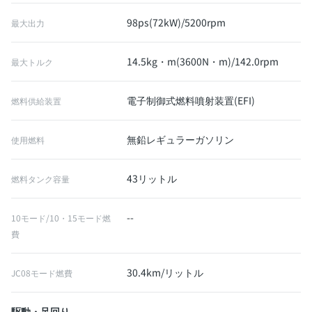
98ps(72kW)/5200rpm
最大出力
14.5kg・m(3600N・m)/142.0rpm
最大トルク
電子制御式燃料噴射装置(EFI)
燃料供給装置
無鉛レギュラーガソリン
使用燃料
43リットル
燃料タンク容量
--
10モード/10・15モード燃
費
30.4km/リットル
JC08モード燃費
駆動・足回り