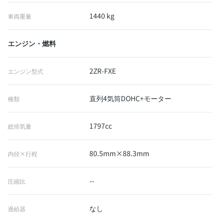
1440 kg
車両重量
エンジン・燃料
2ZR-FXE
エンジン型式
直列4気筒DOHC+モーター
種類
1797cc
総排気量
80.5mm×88.3mm
内径×行程
--
圧縮比
なし
過給器