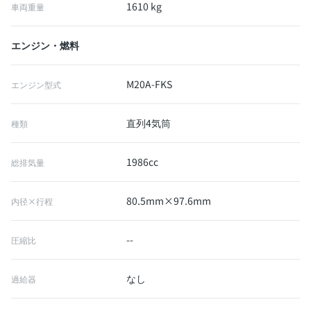
1610 kg
車両重量
エンジン・燃料
M20A-FKS
エンジン型式
直列4気筒
種類
1986cc
総排気量
80.5mm×97.6mm
内径×行程
--
圧縮比
なし
過給器