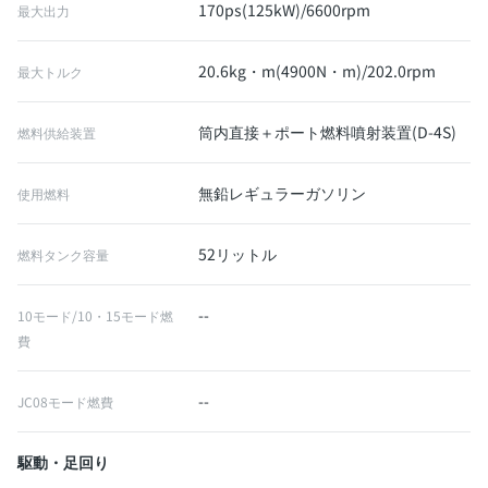
170ps(125kW)/6600rpm
最大出力
20.6kg・m(4900N・m)/202.0rpm
最大トルク
筒内直接＋ポート燃料噴射装置(D-4S)
燃料供給装置
無鉛レギュラーガソリン
使用燃料
52リットル
燃料タンク容量
--
10モード/10・15モード燃
費
--
JC08モード燃費
駆動・足回り