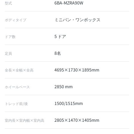
6BA-MZRA90W
型式
ミニバン・ワンボックス
ボディタイプ
5 ドア
ドア数
8名
定員
4695×1730×1895mm
全長×全幅×全高
2850 mm
ホイールベース
1500/1515mm
トレッド前/後
2805×1470×1405mm
室内長×室内幅×室内高