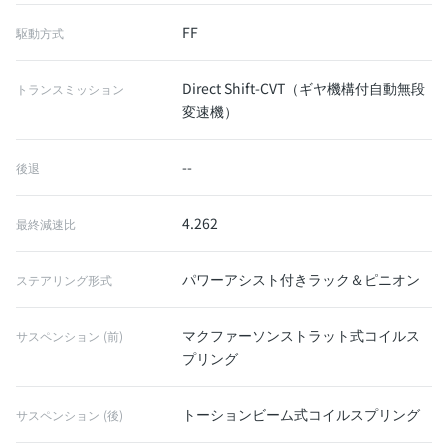
FF
駆動方式
Direct Shift-CVT（ギヤ機構付自動無段
トランスミッション
変速機）
--
後退
4.262
最終減速比
パワーアシスト付きラック＆ピニオン
ステアリング形式
マクファーソンストラット式コイルス
サスペンション (前)
プリング
トーションビーム式コイルスプリング
サスペンション (後)