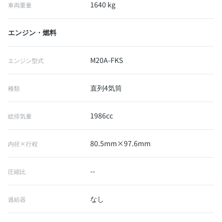
1640 kg
車両重量
エンジン・燃料
M20A-FKS
エンジン型式
直列4気筒
種類
1986cc
総排気量
80.5mm×97.6mm
内径×行程
--
圧縮比
なし
過給器