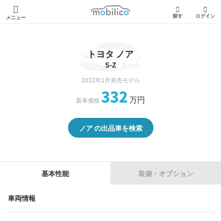
モビリコ
探す
ログイン
メニュー
トヨタ ノア
S-Z
2022年1月発売モデル
332
万円
新車価格
ノア の出品車を検索
基本性能
装備・オプション
車両情報