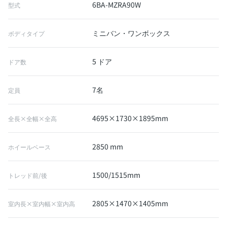
6BA-MZRA90W
型式
ミニバン・ワンボックス
ボディタイプ
5 ドア
ドア数
7名
定員
4695×1730×1895mm
全長×全幅×全高
2850 mm
ホイールベース
1500/1515mm
トレッド前/後
2805×1470×1405mm
室内長×室内幅×室内高