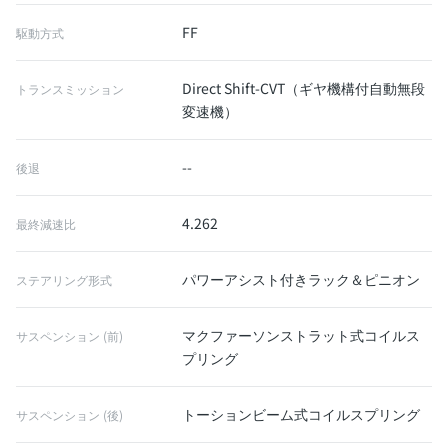
FF
駆動方式
Direct Shift-CVT（ギヤ機構付自動無段
トランスミッション
変速機）
--
後退
4.262
最終減速比
パワーアシスト付きラック＆ピニオン
ステアリング形式
マクファーソンストラット式コイルス
サスペンション (前)
プリング
トーションビーム式コイルスプリング
サスペンション (後)