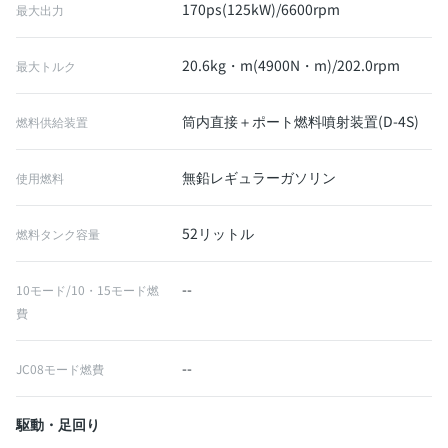
170ps(125kW)/6600rpm
最大出力
20.6kg・m(4900N・m)/202.0rpm
最大トルク
筒内直接＋ポート燃料噴射装置(D-4S)
燃料供給装置
無鉛レギュラーガソリン
使用燃料
52リットル
燃料タンク容量
--
10モード/10・15モード燃
費
--
JC08モード燃費
駆動・足回り