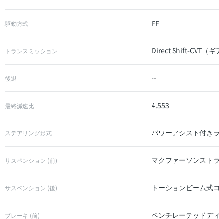
FF
駆動方式
Direct Shift-
トランスミッション
--
後退
4.553
最終減速比
パワーアシスト付き
ステアリング形式
マクファーソンスト
サスペンション (前)
トーションビーム式
サスペンション (後)
ベンチレーテッドデ
ブレーキ (前)