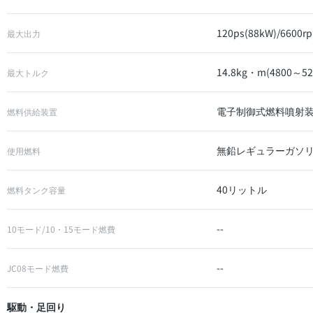
120ps(88kW)/6600r
最大出力
14.8kg・m(4800～52
最大トルク
電子制御式燃料噴射装
燃料供給装置
無鉛レギュラーガソ
使用燃料
40リットル
燃料タンク容量
--
10モード/10・15モード燃費
--
JC08モード燃費
駆動・足回り