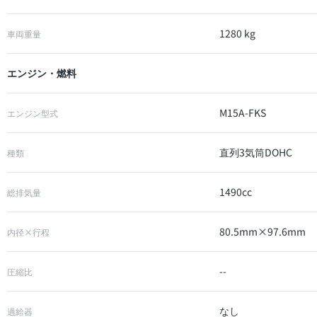
1280 kg
車両重量
エンジン・燃料
M15A-FKS
エンジン型式
直列3気筒DOHC
種類
1490cc
総排気量
80.5mm×97.6mm
内径×行程
--
圧縮比
なし
過給器