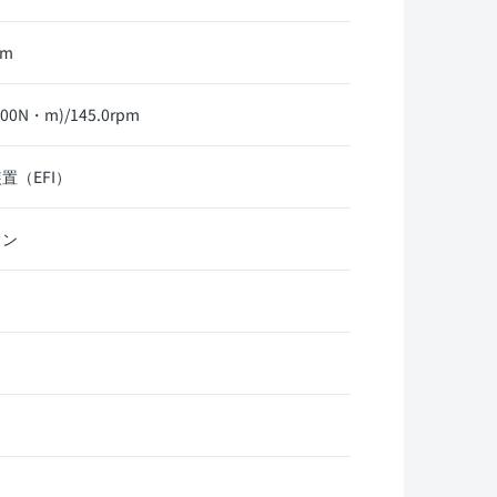
pm
00N・m)/145.0rpm
置（EFI）
リン