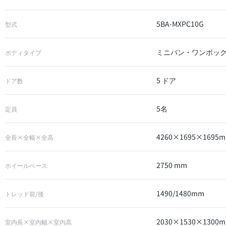
5BA-MXPC10G
型式
ミニバン・ワンボッ
ボディタイプ
5 ドア
ドア数
5名
定員
4260×1695×1695
全長×全幅×全高
2750 mm
ホイールベース
1490/1480mm
トレッド前/後
2030×1530×1300
室内長×室内幅×室内高