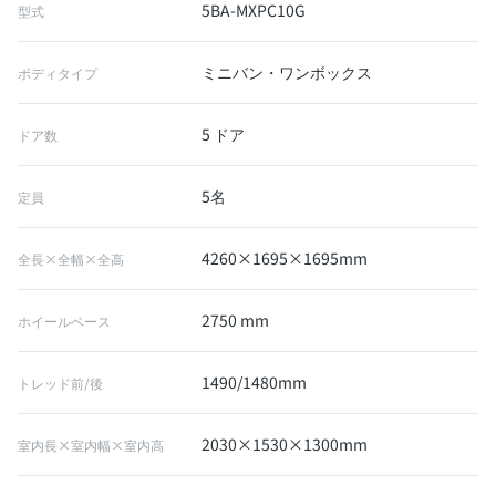
5BA-MXPC10G
型式
ミニバン・ワンボックス
ボディタイプ
5 ドア
ドア数
5名
定員
4260×1695×1695mm
全長×全幅×全高
2750 mm
ホイールベース
1490/1480mm
トレッド前/後
2030×1530×1300mm
室内長×室内幅×室内高