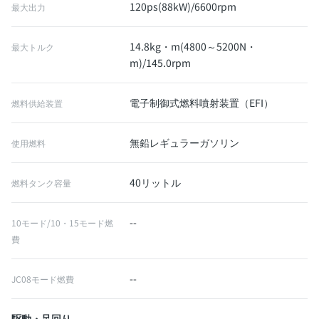
120ps(88kW)/6600rpm
最大出力
14.8kg・m(4800～5200N・
最大トルク
m)/145.0rpm
電子制御式燃料噴射装置（EFI）
燃料供給装置
無鉛レギュラーガソリン
使用燃料
40リットル
燃料タンク容量
--
10モード/10・15モード燃
費
--
JC08モード燃費
駆動・足回り