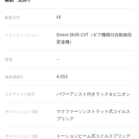
FF
駆動方式
Direct Shift-CVT（ギア機構付自動無段
トランスミッション
変速機）
--
後退
4.553
最終減速比
パワーアシスト付きラック＆ピニオン
ステアリング形式
マクファーソンストラット式コイルス
サスペンション (前)
プリング
トーションビーム式コイルスプリング
サスペンション (後)