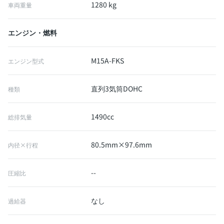
1280 kg
車両重量
エンジン・燃料
M15A-FKS
エンジン型式
直列3気筒DOHC
種類
1490cc
総排気量
80.5mm×97.6mm
内径×行程
--
圧縮比
なし
過給器