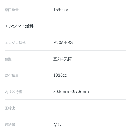
1590 kg
車両重量
エンジン・燃料
M20A-FKS
エンジン型式
直列4気筒
種類
1986cc
総排気量
80.5mm×97.6mm
内径×行程
--
圧縮比
なし
過給器