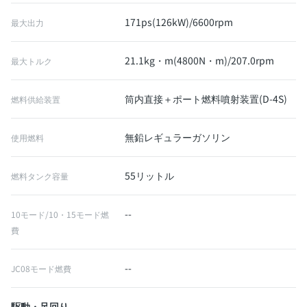
171ps(126kW)/6600rpm
最大出力
21.1kg・m(4800N・m)/207.0rpm
最大トルク
筒内直接＋ポート燃料噴射装置(D-4S)
燃料供給装置
無鉛レギュラーガソリン
使用燃料
55リットル
燃料タンク容量
--
10モード/10・15モード燃
費
--
JC08モード燃費
駆動・足回り