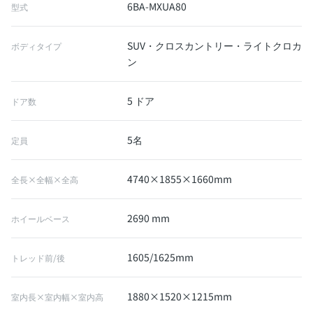
6BA-MXUA80
型式
SUV・クロスカントリー・ライトクロカ
ボディタイプ
ン
5 ドア
ドア数
5名
定員
4740×1855×1660mm
全長×全幅×全高
2690 mm
ホイールベース
1605/1625mm
トレッド前/後
1880×1520×1215mm
室内長×室内幅×室内高