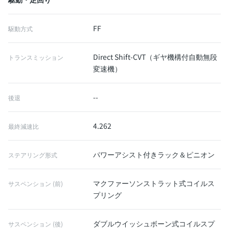
FF
駆動方式
Direct Shift-CVT（ギヤ機構付自動無段
トランスミッション
変速機）
--
後退
4.262
最終減速比
パワーアシスト付きラック＆ピニオン
ステアリング形式
マクファーソンストラット式コイルス
サスペンション (前)
プリング
ダブルウイッシュボーン式コイルスプ
サスペンション (後)