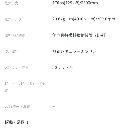
170ps(125kW)/6600rpm
最大出力
20.6kg・m(4900N・m)/202.0rpm
最大トルク
筒内直接燃料噴射装置（D-4T）
燃料供給装置
無鉛レギュラーガソリン
使用燃料
50リットル
燃料タンク容量
--
10モード/10・15モード燃
費
--
JC08モード燃費
駆動・足回り