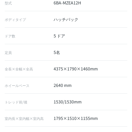
6BA-MZEA12H
型式
ハッチバック
ボディタイプ
5 ドア
ドア数
5名
定員
4375×1790×1460mm
全長×全幅×全高
2640 mm
ホイールベース
1530/1530mm
トレッド前/後
1795×1510×1155mm
室内長×室内幅×室内高