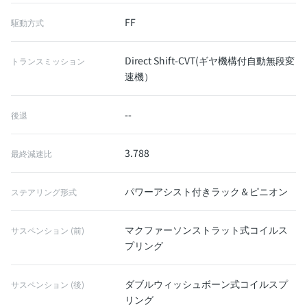
FF
駆動方式
Direct Shift-CVT(ギヤ機構付自動無段変
トランスミッション
速機）
--
後退
3.788
最終減速比
パワーアシスト付きラック＆ピニオン
ステアリング形式
マクファーソンストラット式コイルス
サスペンション (前)
プリング
ダブルウィッシュボーン式コイルスプ
サスペンション (後)
リング