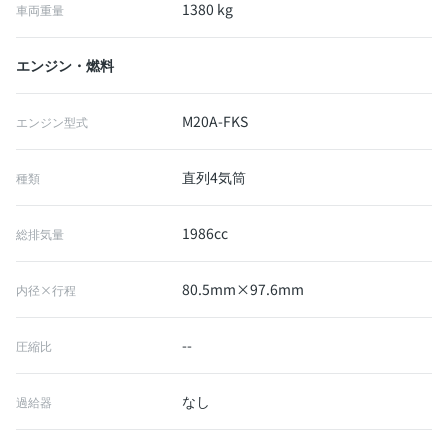
1380 kg
車両重量
エンジン・燃料
M20A-FKS
エンジン型式
直列4気筒
種類
1986cc
総排気量
80.5mm×97.6mm
内径×行程
--
圧縮比
なし
過給器