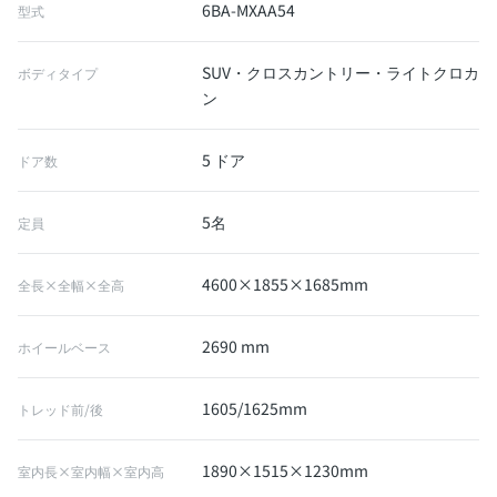
6BA-MXAA54
型式
SUV・クロスカントリー・ライトクロカ
ボディタイプ
ン
5 ドア
ドア数
5名
定員
4600×1855×1685mm
全長×全幅×全高
2690 mm
ホイールベース
1605/1625mm
トレッド前/後
1890×1515×1230mm
室内長×室内幅×室内高