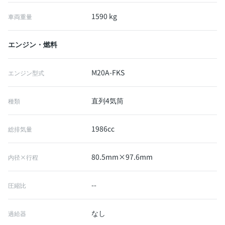
1590 kg
車両重量
エンジン・燃料
M20A-FKS
エンジン型式
直列4気筒
種類
1986cc
総排気量
80.5mm×97.6mm
内径×行程
--
圧縮比
なし
過給器