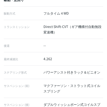
フルタイム４WD
駆動方式
Direct Shift-CVT（ギア機構付自動無段
トランスミッション
変速機）
--
後退
4.262
最終減速比
パワーアシスト付きラック＆ピニオン
ステアリング形式
マクファーソン・ストラット式コイル
サスペンション (前)
スプリング
ダブルウィッシュボーン式コイルスプ
サスペンション (後)