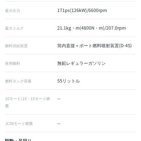
171ps(126kW)/6600rpm
最大出力
21.1kg・m(4800N・m)/207.0rpm
最大トルク
筒内直接＋ポート燃料噴射装置(D-4S)
燃料供給装置
無鉛レギュラーガソリン
使用燃料
55リットル
燃料タンク容量
--
10モード/10・15モード燃
費
--
JC08モード燃費
駆動・足回り