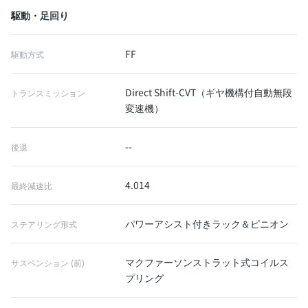
駆動・足回り
FF
駆動方式
Direct Shift-CVT（ギヤ機構付自動無段
トランスミッション
変速機）
--
後退
4.014
最終減速比
パワーアシスト付きラック＆ピニオン
ステアリング形式
マクファーソンストラット式コイルス
サスペンション (前)
プリング