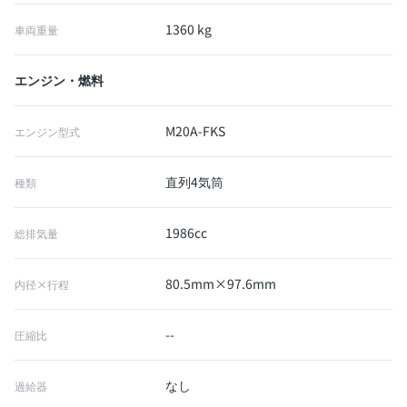
1360 kg
車両重量
エンジン・燃料
M20A-FKS
エンジン型式
直列4気筒
種類
1986cc
総排気量
80.5mm×97.6mm
内径×行程
--
圧縮比
なし
過給器