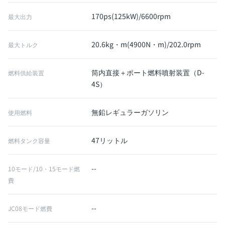
170ps(125kW)/6600rpm
最大出力
20.6kg・m(4900N・m)/202.0rpm
最大トルク
筒内直接＋ポート燃料噴射装置（D-
燃料供給装置
4S）
無鉛レギュラーガソリン
使用燃料
47リットル
燃料タンク容量
--
10モード/10・15モード燃
費
--
JC08モード燃費