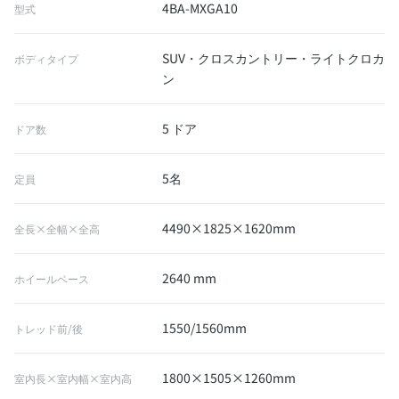
4BA-MXGA10
型式
SUV・クロスカントリー・ライトクロカ
ボディタイプ
ン
5 ドア
ドア数
5名
定員
4490×1825×1620mm
全長×全幅×全高
2640 mm
ホイールベース
1550/1560mm
トレッド前/後
1800×1505×1260mm
室内長×室内幅×室内高