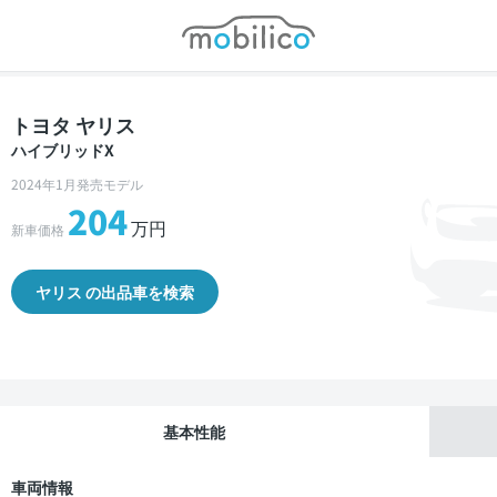
モビリコ
トヨタ ヤリス
ハイブリッドX
2024年1月発売モデル
204
万円
新車価格
ヤリス の出品車を検索
基本性能
車両情報