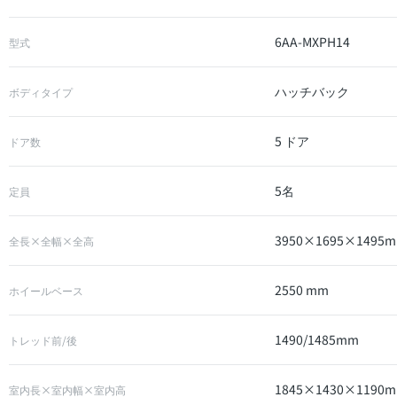
6AA-MXPH14
型式
ハッチバック
ボディタイプ
5 ドア
ドア数
5名
定員
3950×1695×1495
全長×全幅×全高
2550 mm
ホイールベース
1490/1485mm
トレッド前/後
1845×1430×1190
室内長×室内幅×室内高