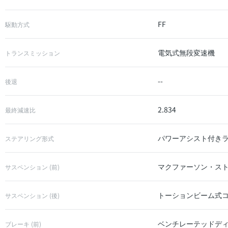
FF
駆動方式
電気式無段変速機
トランスミッション
--
後退
2.834
最終減速比
パワーアシスト付き
ステアリング形式
マクファーソン・ス
サスペンション (前)
トーションビーム式
サスペンション (後)
ベンチレーテッドデ
ブレーキ (前)