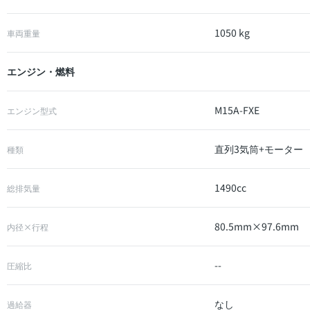
1050 kg
車両重量
エンジン・燃料
M15A-FXE
エンジン型式
直列3気筒+モーター
種類
1490cc
総排気量
80.5mm×97.6mm
内径×行程
--
圧縮比
なし
過給器