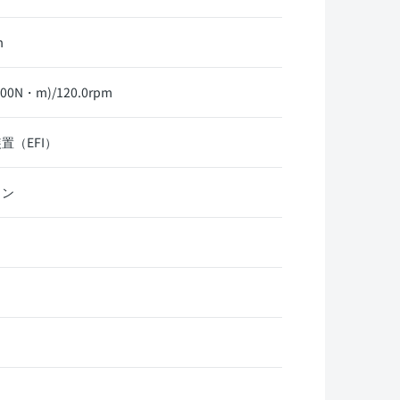
m
00N・m)/120.0rpm
置（EFI）
リン