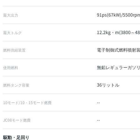
91ps(67kW)/5500rp
最大出力
12.2kg・m(3800～48
最大トルク
電子制御式燃料噴射装
燃料供給装置
無鉛レギュラーガソ
使用燃料
36リットル
燃料タンク容量
--
10モード/10・15モード燃費
--
JC08モード燃費
駆動・足回り