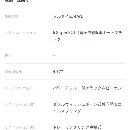
フルタイム４WD
駆動方式
6 Super ECT（電子制御6速オートマチ
トランスミッション
ック）
--
後退
4.777
最終減速比
パワーアシスト付きラック＆ピニオン
ステアリング形式
ダブルウィッシュボーン式独立懸架コ
サスペンション (前)
イルスプリング
トレーリングリンク車軸式
サスペンション (後)