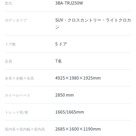
3BA-TRJ250W
型式
SUV・クロスカントリー・ライトクロカ
ボディタイプ
ン
5 ドア
ドア数
7名
定員
4925×1980×1925mm
全長×全幅×全高
2850 mm
ホイールベース
1665/1665mm
トレッド前/後
2685×1600×1190mm
室内長×室内幅×室内高