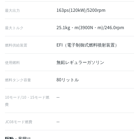
163ps(120kW)/5200rpm
最大出力
25.1kg・m(3900N・m)/246.0rpm
最大トルク
EFI（電子制御式燃料噴射装置）
燃料供給装置
無鉛レギュラーガソリン
使用燃料
80リットル
燃料タンク容量
--
10モード/10・15モード燃
費
--
JC08モード燃費
駆動・足回り