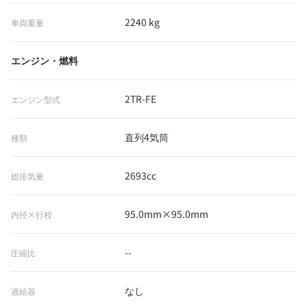
2240 kg
車両重量
エンジン・燃料
2TR-FE
エンジン型式
直列4気筒
種類
2693cc
総排気量
95.0mm×95.0mm
内径×行程
--
圧縮比
なし
過給器