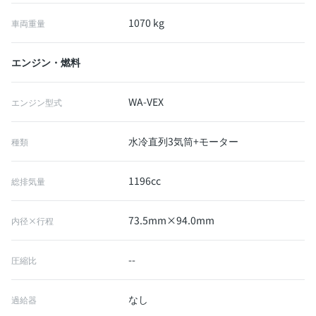
1070 kg
車両重量
エンジン・燃料
WA-VEX
エンジン型式
水冷直列3気筒+モーター
種類
1196cc
総排気量
73.5mm×94.0mm
内径×行程
--
圧縮比
なし
過給器