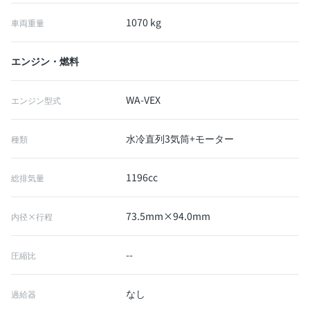
1070 kg
車両重量
エンジン・燃料
WA-VEX
エンジン型式
水冷直列3気筒+モーター
種類
1196cc
総排気量
73.5mm×94.0mm
内径×行程
--
圧縮比
なし
過給器