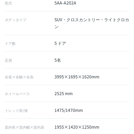
5AA-A202A
型式
SUV・クロスカントリー・ライトクロカ
ボディタイプ
ン
5 ドア
ドア数
5名
定員
3995×1695×1620mm
全長×全幅×全高
2525 mm
ホイールベース
1475/1470mm
トレッド前/後
1955×1420×1250mm
室内長×室内幅×室内高