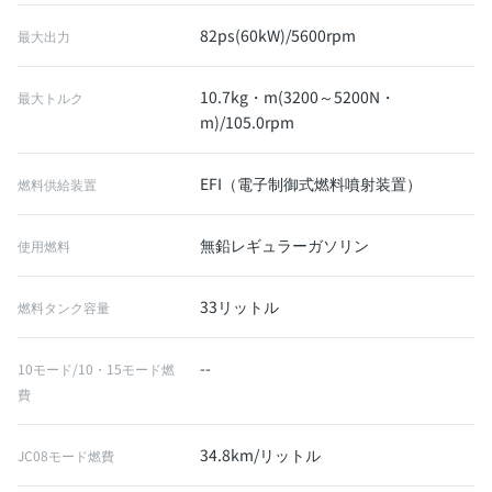
82ps(60kW)/5600rpm
最大出力
10.7kg・m(3200～5200N・
最大トルク
m)/105.0rpm
EFI（電子制御式燃料噴射装置）
燃料供給装置
無鉛レギュラーガソリン
使用燃料
33リットル
燃料タンク容量
--
10モード/10・15モード燃
費
34.8km/リットル
JC08モード燃費