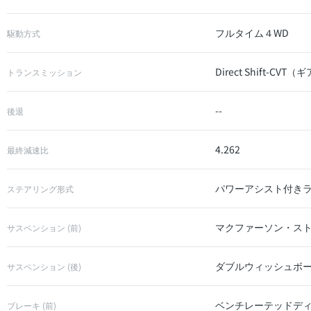
フルタイム４WD
駆動方式
Direct Shift-
トランスミッション
--
後退
4.262
最終減速比
パワーアシスト付き
ステアリング形式
マクファーソン・ス
サスペンション (前)
ダブルウィッシュボ
サスペンション (後)
ベンチレーテッドデ
ブレーキ (前)