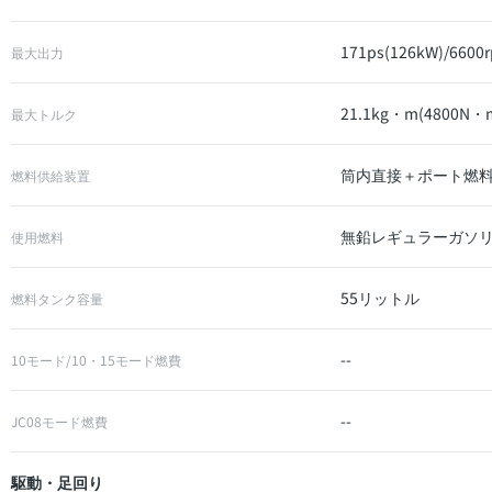
171ps(126kW)/6600
最大出力
21.1kg・m(4800N・m
最大トルク
筒内直接＋ポート燃料噴
燃料供給装置
無鉛レギュラーガソ
使用燃料
55リットル
燃料タンク容量
--
10モード/10・15モード燃費
--
JC08モード燃費
駆動・足回り