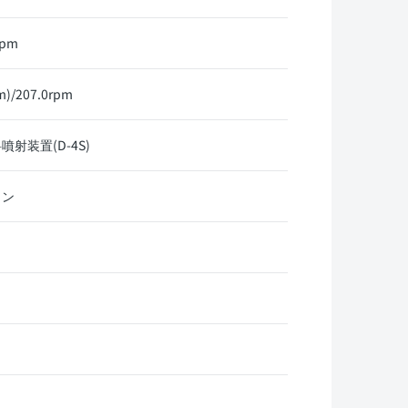
rpm
)/207.0rpm
射装置(D-4S)
リン