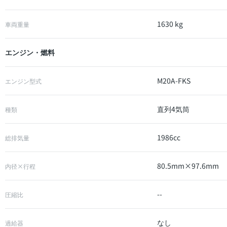
1630 kg
車両重量
エンジン・燃料
M20A-FKS
エンジン型式
直列4気筒
種類
1986cc
総排気量
80.5mm×97.6mm
内径×行程
--
圧縮比
なし
過給器