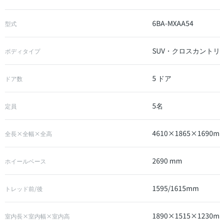
6BA-MXAA54
型式
SUV・クロスカント
ボディタイプ
5 ドア
ドア数
5名
定員
4610×1865×1690
全長×全幅×全高
2690 mm
ホイールベース
1595/1615mm
トレッド前/後
1890×1515×1230
室内長×室内幅×室内高