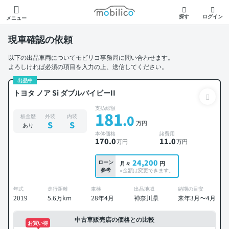
モビリコ
探す
ログイン
メニュー
現車確認の依頼
以下の出品車両についてモビリコ事務局に問い合わせます。
よろしければ必須の項目を入力の上、送信してください。
出品中
トヨタ ノア Si ダブルバイビーII
支払総額
181
.0
板金歴
外装
内装
万円
S
S
あり
本体価格
諸費用
170
.0
11
.0
万円
万円
24,200
ローン
月々
円
参考
※金額は変更できます。
年式
走行距離
車検
出品地域
納期の目安
2019
5.6万km
28年4月
神奈川県
来年3月〜4月
中古車販売店の価格との比較
お買い得