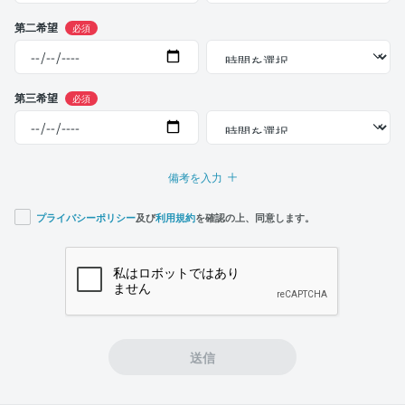
第二希望
必須
第三希望
必須
備考を入力
プライバシーポリシー
及び
利用規約
を確認の上、同意します。
If you
are a
human,
ignore
this
field
送信