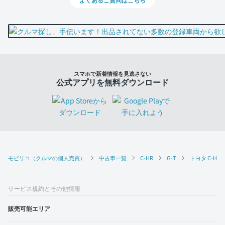
スマホで新着情報を見逃さない
公式アプリを無料ダウンロード
モビリコ（クルマの個人売買）
中古車一覧
C-HR
G-T
トヨタ C-HR
サービス規約とその他情報
販売可能エリア