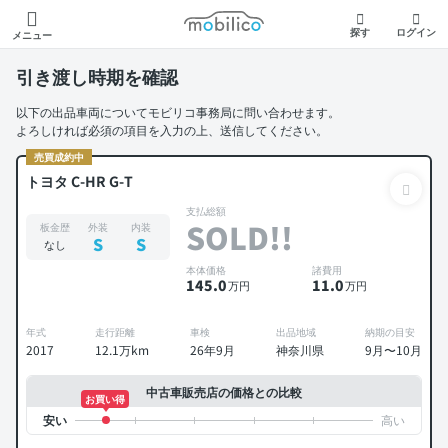
モビリコ
探す
ログイン
メニュー
引き渡し時期を確認
以下の出品車両についてモビリコ事務局に問い合わせます。
よろしければ必須の項目を入力の上、送信してください。
売買成約中
トヨタ C-HR G-T
支払総額
SOLD!!
板金歴
外装
内装
S
S
なし
本体価格
諸費用
145
.0
11
.0
万円
万円
年式
走行距離
車検
出品地域
納期の目安
2017
12.1万km
26年9月
神奈川県
9月〜10月
中古車販売店の価格との比較
お買い得