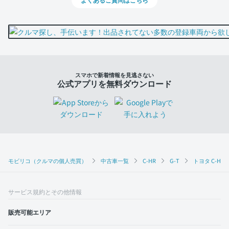
スマホで新着情報を見逃さない
公式アプリを無料ダウンロード
モビリコ（クルマの個人売買）
中古車一覧
C-HR
G-T
トヨタ C-HR
サービス規約とその他情報
販売可能エリア