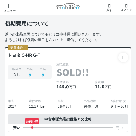
モビリコ
探す
ログイン
メニュー
初期費用について
以下の出品車両についてモビリコ事務局に問い合わせます。
よろしければ必須の項目を入力の上、送信してください。
売買成約中
トヨタ C-HR G-T
支払総額
SOLD!!
板金歴
外装
内装
S
S
なし
本体価格
諸費用
145
.0
11
.0
万円
万円
年式
走行距離
車検
出品地域
納期の目安
2017
12.1万km
26年9月
神奈川県
9月〜10月
中古車販売店の価格との比較
お買い得