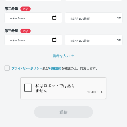
第二希望
必須
第三希望
必須
備考を入力
プライバシーポリシー
及び
利用規約
を確認の上、同意します。
If you
are a
human,
ignore
this
field
送信