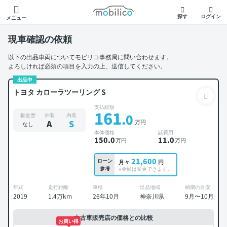
モビリコ
探す
ログイン
メニュー
現車確認の依頼
以下の出品車両についてモビリコ事務局に問い合わせます。
よろしければ必須の項目を入力の上、送信してください。
出品中
トヨタ カローラツーリング S
支払総額
161
.0
板金歴
外装
内装
万円
A
S
なし
本体価格
諸費用
150
.0
11
.0
万円
万円
21,600
ローン
月々
円
参考
※金額は変更できます。
年式
走行距離
車検
出品地域
納期の目安
2019
1.4万km
26年10月
神奈川県
9月〜10月
中古車販売店の価格との比較
お買い得