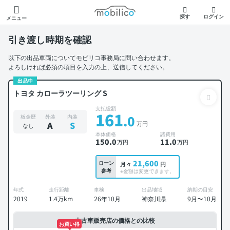
モビリコ
探す
ログイン
メニュー
引き渡し時期を確認
以下の出品車両についてモビリコ事務局に問い合わせます。
よろしければ必須の項目を入力の上、送信してください。
出品中
トヨタ カローラツーリング S
支払総額
161
.0
板金歴
外装
内装
万円
A
S
なし
本体価格
諸費用
150
.0
11
.0
万円
万円
21,600
ローン
月々
円
参考
※金額は変更できます。
年式
走行距離
車検
出品地域
納期の目安
2019
1.4万km
26年10月
神奈川県
9月〜10月
中古車販売店の価格との比較
お買い得