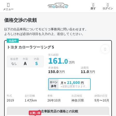
モビリコ
探す
ログイン
メニュー
価格交渉の依頼
以下の出品車両についてモビリコ事務局に問い合わせます。
よろしければ必須の項目を入力の上、送信してください。
出品中
トヨタ カローラツーリング S
支払総額
161
.0
板金歴
外装
内装
万円
A
S
なし
本体価格
諸費用
150
.0
11
.0
万円
万円
21,600
ローン
月々
円
参考
※金額は変更できます。
年式
走行距離
車検
出品地域
納期の目安
2019
1.4万km
26年10月
神奈川県
9月〜10月
中古車販売店の価格との比較
お買い得