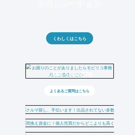
クルマの将来的な価値を予測！
出品や下取りの際の参考に。
くわしくはこちら
0800-500-5500
よくあるご質問はこちら