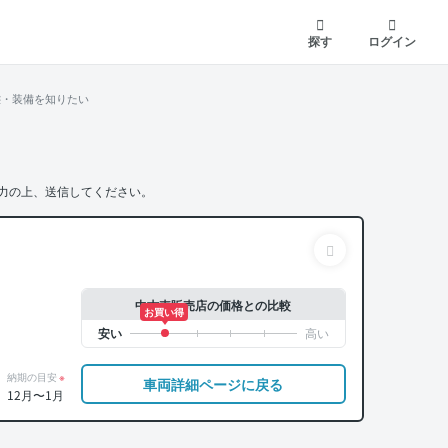
探す
ログイン
態・装備を知りたい
力の上、送信してください。
中古車販売店の価格との比較
お買い得
納期の目安
※
車両詳細ページに戻る
12月〜1月