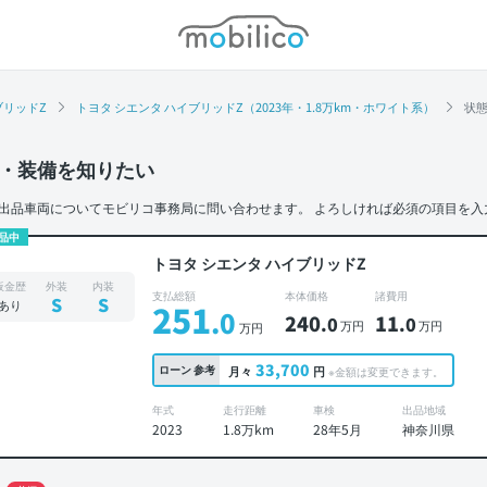
モビリコ
ブリッドZ
トヨタ シエンタ ハイブリッドZ（2023年・1.8万km・ホワイト系）
状
・装備を知りたい
出品車両についてモビリコ事務局に問い合わせます。
よろしければ必須の項目を入
品中
トヨタ シエンタ ハイブリッドZ
板金歴
外装
内装
支払総額
本体価格
諸費用
S
S
あり
251
.0
240
11
.0
.0
万円
万円
万円
33,700
ローン
参考
月々
円
※金額は変更できます。
年式
走行距離
車検
出品地域
2023
1.8万km
28年5月
神奈川県