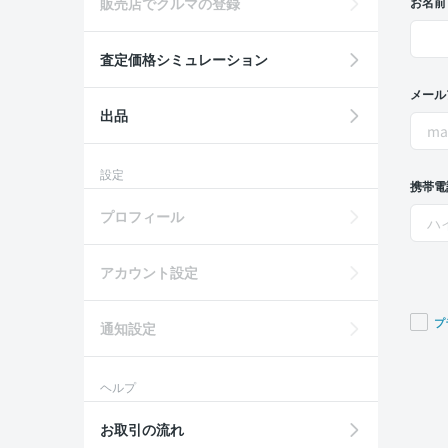
販売店でクルマの登録
お名前
査定価格シミュレーション
メール
出品
設定
携帯電
プロフィール
アカウント設定
プ
通知設定
If you
are a
ヘルプ
huma
ignor
お取引の流れ
this