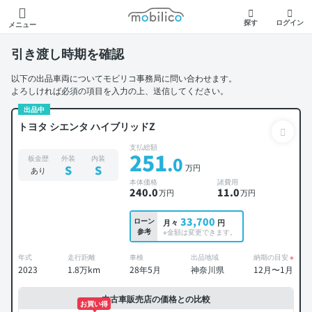
モビリコ
探す
ログイン
メニュー
引き渡し時期を確認
以下の出品車両についてモビリコ事務局に問い合わせます。
よろしければ必須の項目を入力の上、送信してください。
出品中
トヨタ シエンタ ハイブリッドZ
支払総額
251
.0
板金歴
外装
内装
万円
S
S
あり
本体価格
諸費用
240
.0
11
.0
万円
万円
33,700
ローン
月々
円
参考
※金額は変更できます。
年式
走行距離
車検
出品地域
納期の目安
※
2023
1.8万km
28年5月
神奈川県
12月〜1月
中古車販売店の価格との比較
お買い得