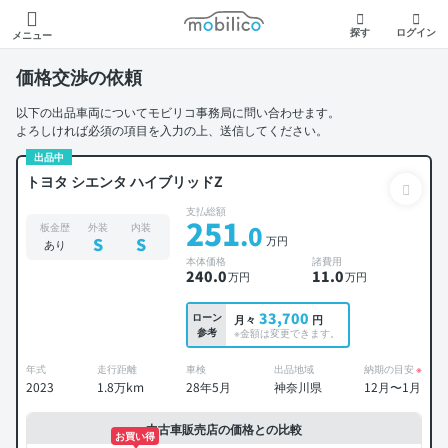
モビリコ
探す
ログイン
メニュー
価格交渉の依頼
以下の出品車両についてモビリコ事務局に問い合わせます。
よろしければ必須の項目を入力の上、送信してください。
出品中
トヨタ シエンタ ハイブリッドZ
支払総額
251
.0
板金歴
外装
内装
万円
S
S
あり
本体価格
諸費用
240
.0
11
.0
万円
万円
33,700
ローン
月々
円
参考
※金額は変更できます。
年式
走行距離
車検
出品地域
納期の目安
※
2023
1.8万km
28年5月
神奈川県
12月〜1月
中古車販売店の価格との比較
お買い得