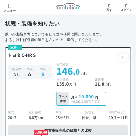
モビリコ
探す
ログイン
メニュー
状態・装備を知りたい
以下の出品車両についてモビリコ事務局に問い合わせます。
よろしければ必須の項目を入力の上、送信してください。
出品中
トヨタ C-HR S
支払総額
146
.0
板金歴
外装
内装
万円
A
S
なし
本体価格
諸費用
135
.0
11
.0
万円
万円
19,600
ローン
月々
円
参考
※金額は変更できます。
年式
走行距離
車検
出品地域
納期の目安
2017
6.6万km
28年6月
神奈川県
10月〜11月
中古車販売店の価格との比較
お買い得