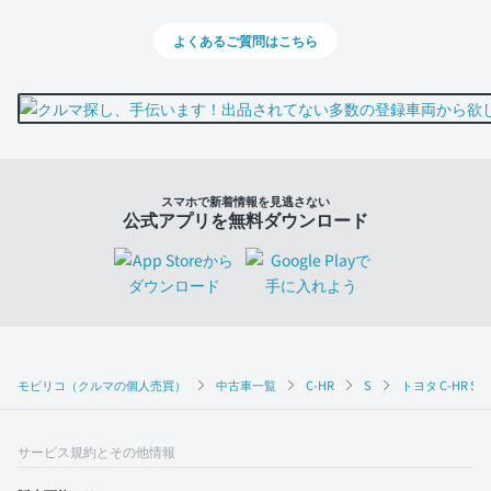
よくあるご質問はこちら
スマホで新着情報を見逃さない
公式アプリを無料ダウンロード
モビリコ（クルマの個人売買）
中古車一覧
C-HR
S
トヨタ C-HR S
サービス規約とその他情報