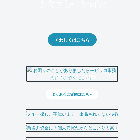
クルマの将来的な価値を予測！
出品や下取りの際の参考に。
くわしくはこちら
0800-500-5500
よくあるご質問はこちら