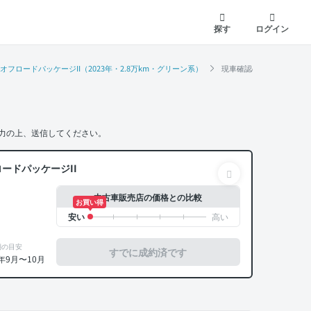
探す
ログイン
 オフロードパッケージII（2023年・2.8万km・グリーン系）
現車確認の依頼
力の上、送信してください。
ロードパッケージII
中古車販売店の価格との比較
お買い得
期の目安
すでに成約済です
5年9月〜10月