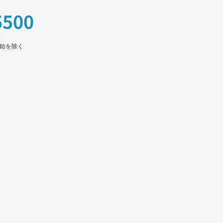
5500
時
始を除く