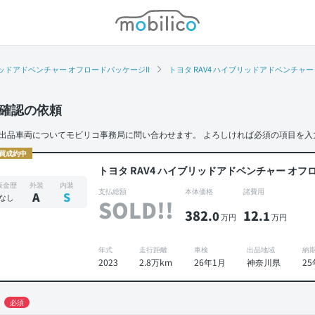
モビリコ
ッドアドベンチャー オフロードパッケージII
トヨタ RAV4 ハイブリッドアドベンチャー
確認の依頼
出品車両についてモビリコ事務局に問い合わせます。
よろしければ必須の項目を入
買成約中
トヨタ RAV4 ハイブリッドアドベンチャー オフ
板金歴
外装
内装
支払総額
本体価格
諸費用
A
S
なし
SOLD!!
382
12
.0
.1
万円
万円
年式
走行距離
車検
出品地域
納
2023
2.8万km
26年1月
神奈川県
2
必須