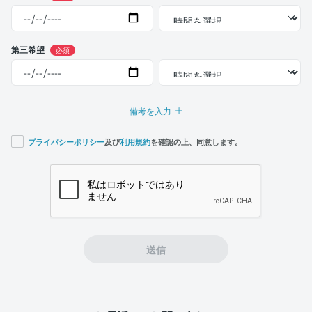
第三希望
必須
備考を入力
プライバシーポリシー
及び
利用規約
を確認の上、同意します。
If you
are a
human,
ignore
this
field
送信