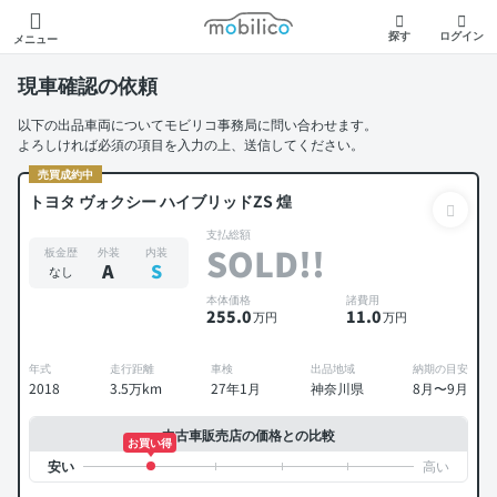
モビリコ
探す
ログイン
メニュー
現車確認の依頼
以下の出品車両についてモビリコ事務局に問い合わせます。
よろしければ必須の項目を入力の上、送信してください。
売買成約中
トヨタ ヴォクシー ハイブリッドZS 煌
支払総額
SOLD!!
板金歴
外装
内装
A
S
なし
本体価格
諸費用
255
.0
11
.0
万円
万円
年式
走行距離
車検
出品地域
納期の目安
2018
3.5万km
27年1月
神奈川県
8月〜9月
中古車販売店の価格との比較
お買い得