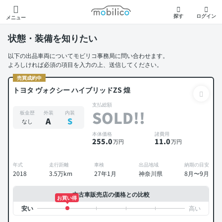
モビリコ
探す
ログイン
メニュー
状態・装備を知りたい
以下の出品車両についてモビリコ事務局に問い合わせます。
よろしければ必須の項目を入力の上、送信してください。
売買成約中
トヨタ ヴォクシー ハイブリッドZS 煌
支払総額
SOLD!!
板金歴
外装
内装
A
S
なし
本体価格
諸費用
255
.0
11
.0
万円
万円
年式
走行距離
車検
出品地域
納期の目安
2018
3.5万km
27年1月
神奈川県
8月〜9月
中古車販売店の価格との比較
お買い得