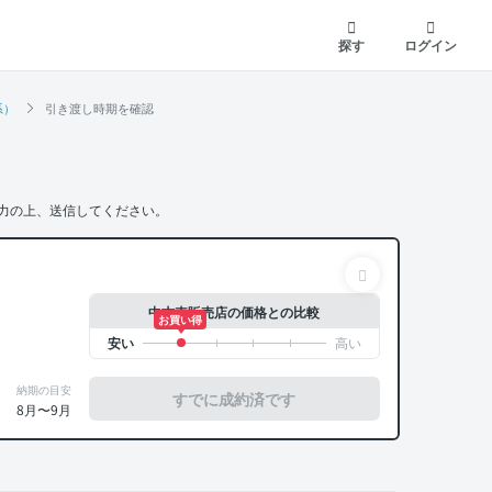
探す
ログイン
系）
引き渡し時期を確認
力の上、送信してください。
中古車販売店の価格との比較
お買い得
納期の目安
すでに成約済です
8月〜9月