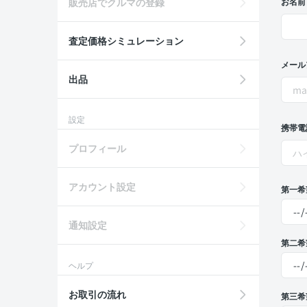
販売店でクルマの登録
お名前
査定価格シミュレーション
メール
出品
設定
携帯電
プロフィール
アカウント設定
第一希
通知設定
第二希
ヘルプ
お取引の流れ
第三希