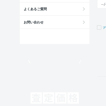
よくあるご質問
お問い合わせ
プ
If you
are a
huma
ignor
this
field
モビリコでクルマを売りたい方