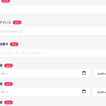
必須
アドレス
必須
話番号
必須
望
必須
望
必須
望
必須