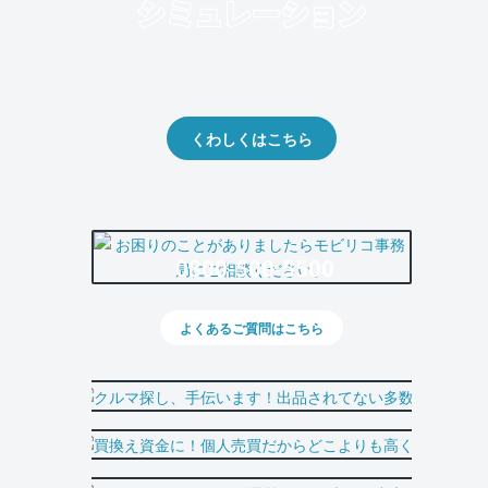
クルマの将来的な価値を予測！
出品や下取りの際の参考に。
くわしくはこちら
0800-500-5500
よくあるご質問はこちら