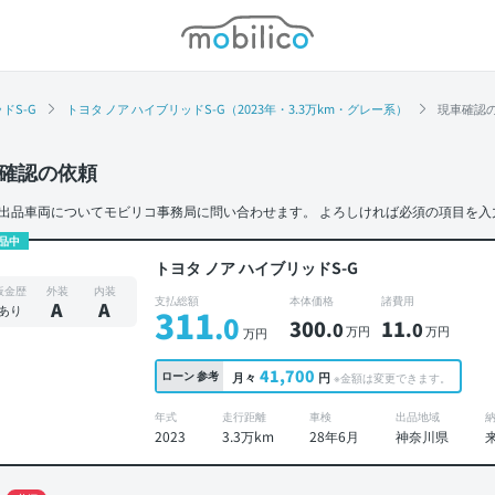
モビリコ
ドS-G
トヨタ ノア ハイブリッドS-G（2023年・3.3万km・グレー系）
現車確認
確認の依頼
出品車両についてモビリコ事務局に問い合わせます。
よろしければ必須の項目を入
品中
トヨタ ノア ハイブリッドS-G
板金歴
外装
内装
支払総額
本体価格
諸費用
A
A
あり
311
.0
300
11
.0
.0
万円
万円
万円
41,700
ローン
参考
月々
円
※金額は変更できます。
年式
走行距離
車検
出品地域
2023
3.3万km
28年6月
神奈川県