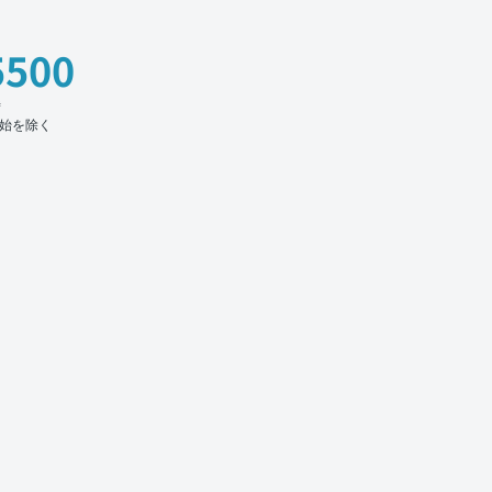
5500
時
始を除く