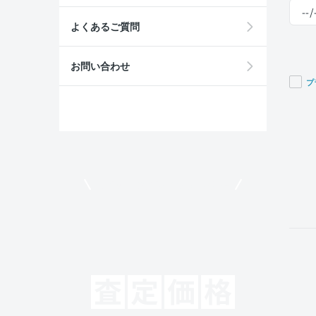
よくあるご質問
お問い合わせ
プ
If you
are a
huma
ignor
this
field
モビリコでクルマを売りたい方