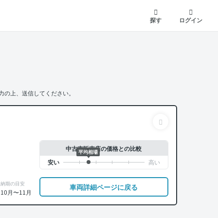
探す
ログイン
力の上、送信してください。
中古車販売店の価格との比較
平均相場
納期の目安
車両詳細ページに戻る
10月〜11月