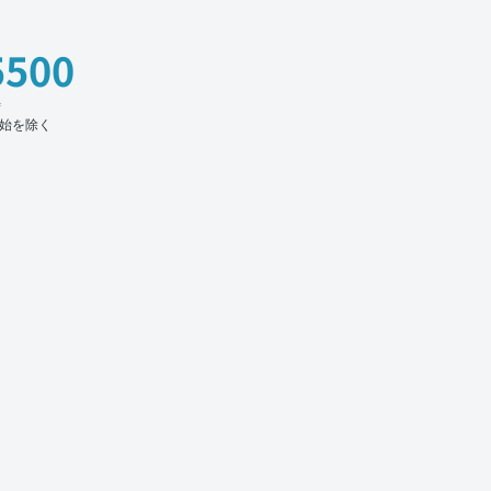
5500
時
始を除く