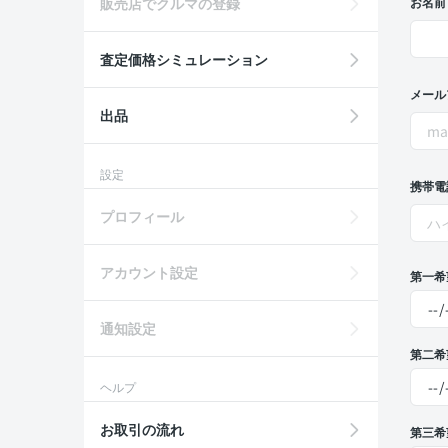
販売店でクルマの登録
お名前
査定価格シミュレーション
メール
出品
設定
携帯電
プロフィール
アカウント設定
第一希
通知設定
第二希
ヘルプ
お取引の流れ
第三希