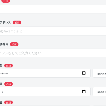
必須
アドレス
必須
話番号
必須
望
必須
望
必須
望
必須