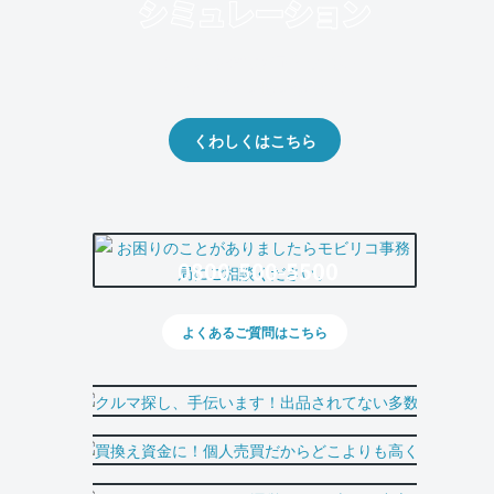
クルマの将来的な価値を予測！
出品や下取りの際の参考に。
くわしくはこちら
0800-500-5500
よくあるご質問はこちら