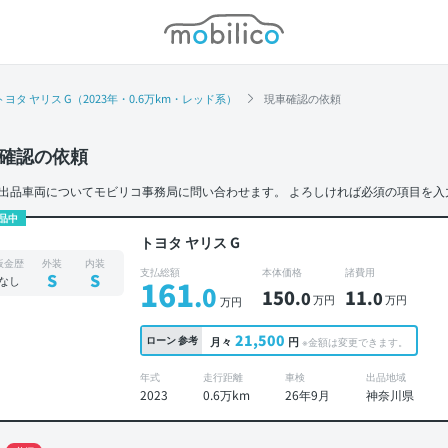
モビリコ
トヨタ ヤリス G（2023年・0.6万km・レッド系）
現車確認の依頼
確認の依頼
出品車両についてモビリコ事務局に問い合わせます。
よろしければ必須の項目を入
品中
トヨタ ヤリス G
板金歴
外装
内装
支払総額
本体価格
諸費用
S
S
なし
161
.0
150
11
.0
.0
万円
万円
万円
21,500
ローン
参考
月々
円
※金額は変更できます。
年式
走行距離
車検
出品地域
2023
0.6万km
26年9月
神奈川県