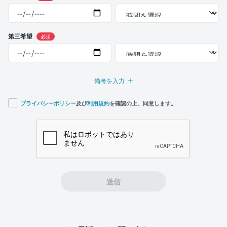
第三希望
必須
備考を入力
プライバシーポリシー
及び
利用規約
を確認の上、同意します。
If you
are a
human,
ignore
this
field
送信