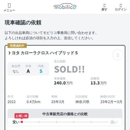
モビリコ
探す
ログイン
メニュー
現車確認の依頼
以下の出品車両についてモビリコ事務局に問い合わせます。
よろしければ必須の項目を入力の上、送信してください。
売買成約中
トヨタ カローラクロス ハイブリッド S
支払総額
SOLD!!
板金歴
外装
内装
A
S
なし
本体価格
諸費用
240
.0
13
.3
万円
万円
年式
走行距離
車検
出品地域
納期の目安
2022
0.4万km
25年3月
神奈川県
25年2月〜3月
中古車販売店の価格との比較
お買い得