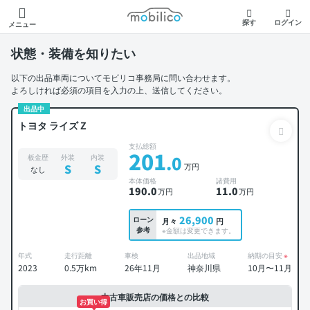
モビリコ
探す
ログイン
メニュー
状態・装備を知りたい
以下の出品車両についてモビリコ事務局に問い合わせます。
よろしければ必須の項目を入力の上、送信してください。
出品中
トヨタ ライズ Z
支払総額
201
.0
板金歴
外装
内装
万円
S
S
なし
本体価格
諸費用
190
.0
11
.0
万円
万円
26,900
ローン
月々
円
参考
※金額は変更できます。
年式
走行距離
車検
出品地域
納期の目安
※
2023
0.5万km
26年11月
神奈川県
10月〜11月
中古車販売店の価格との比較
お買い得