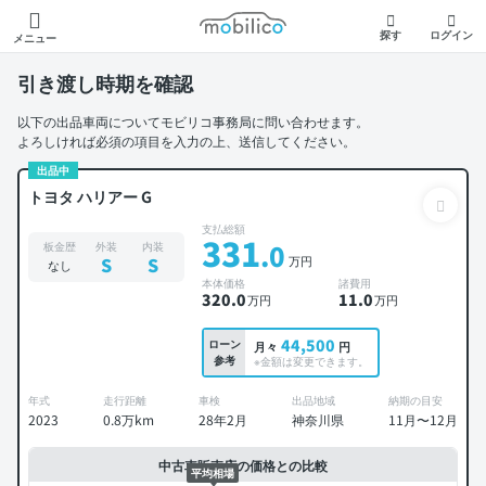
モビリコ
探す
ログイン
メニュー
引き渡し時期を確認
以下の出品車両についてモビリコ事務局に問い合わせます。
よろしければ必須の項目を入力の上、送信してください。
出品中
トヨタ ハリアー G
支払総額
331
.0
板金歴
外装
内装
万円
S
S
なし
本体価格
諸費用
320
.0
11
.0
万円
万円
44,500
ローン
月々
円
参考
※金額は変更できます。
年式
走行距離
車検
出品地域
納期の目安
2023
0.8万km
28年2月
神奈川県
11月〜12月
中古車販売店の価格との比較
平均相場