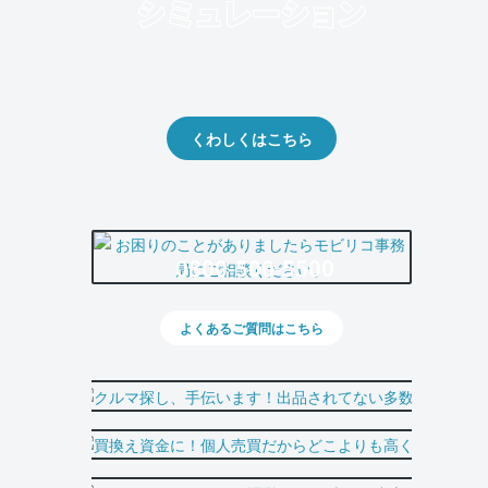
クルマの将来的な価値を予測！
出品や下取りの際の参考に。
くわしくはこちら
0800-500-5500
よくあるご質問はこちら