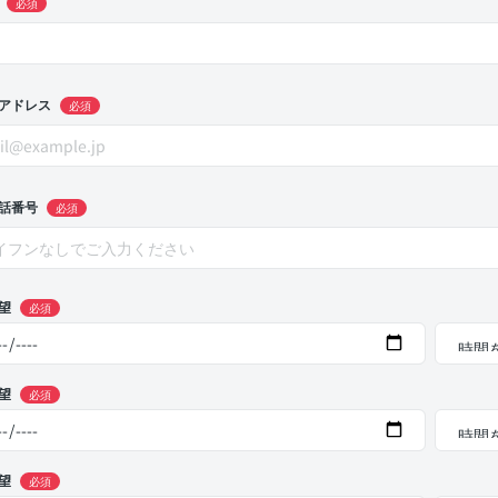
必須
アドレス
必須
話番号
必須
望
必須
望
必須
望
必須