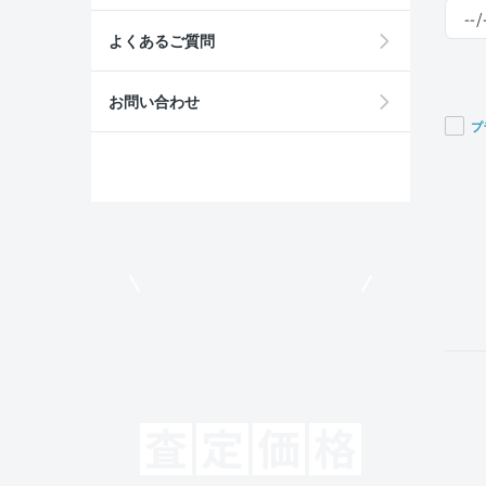
よくあるご質問
お問い合わせ
プ
If you
are a
huma
ignor
this
field
モビリコでクルマを売りたい方