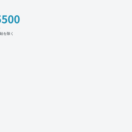
5500
時
始を除く