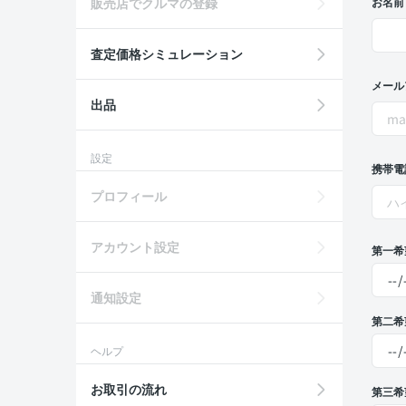
販売店でクルマの登録
お名前
査定価格シミュレーション
メール
出品
設定
携帯電
プロフィール
アカウント設定
第一希
通知設定
第二希
ヘルプ
お取引の流れ
第三希