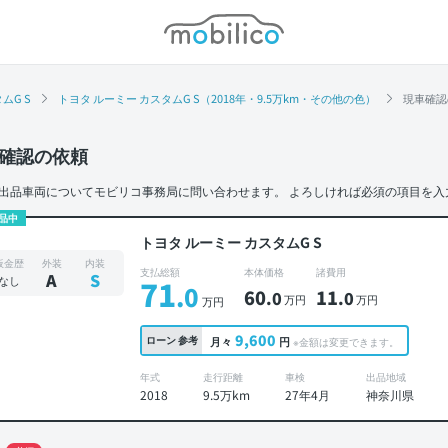
モビリコ
ムG S
トヨタ ルーミー カスタムG S（2018年・9.5万km・その他の色）
現車確認
確認の依頼
出品車両についてモビリコ事務局に問い合わせます。
よろしければ必須の項目を入
品中
トヨタ ルーミー カスタムG S
板金歴
外装
内装
支払総額
本体価格
諸費用
A
S
なし
71
.0
60
11
.0
.0
万円
万円
万円
9,600
ローン
参考
月々
円
※金額は変更できます。
年式
走行距離
車検
出品地域
2018
9.5万km
27年4月
神奈川県