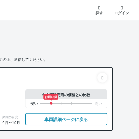
探す
ログイン
力の上、送信してください。
中古車販売店の価格との比較
お買い得
納期の目安
車両詳細ページに戻る
9月〜10月