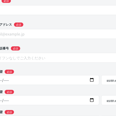
必須
アドレス
必須
話番号
必須
望
必須
望
必須
望
必須