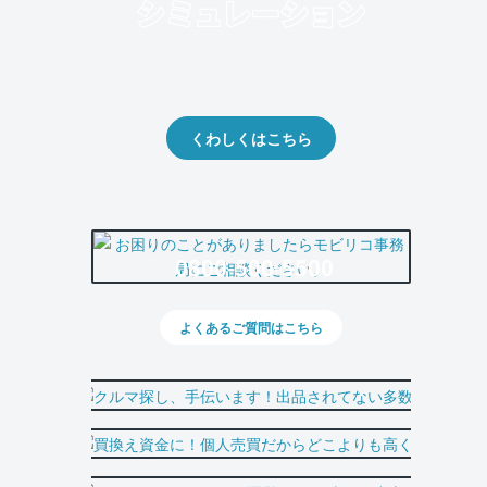
クルマの将来的な価値を予測！
出品や下取りの際の参考に。
くわしくはこちら
0800-500-5500
よくあるご質問はこちら