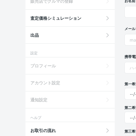
販売店でクルマの登録
お名前
査定価格シミュレーション
メール
出品
設定
携帯電
プロフィール
アカウント設定
第一希
通知設定
第二希
ヘルプ
お取引の流れ
第三希