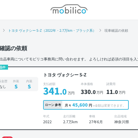
モビリコ
トヨタ ヴォクシー S-Z（2022年・2.7万km・ブラック系）
現車確認の依頼
確認の依頼
出品車両についてモビリコ事務局に問い合わせます。
よろしければ必須の項目を入
品中
トヨタ ヴォクシー S-Z
板金歴
外装
内装
支払総額
本体価格
諸費用
S
S
なし
341
.0
330
11
.0
.0
万円
万円
万円
45,600
ローン
参考
月々
円
※金額は変更できます。
年式
走行距離
車検
出品地域
2022
2.7万km
27年6月
神奈川県