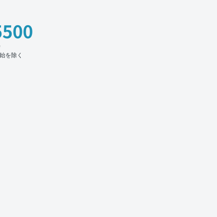
5500
時
始を除く