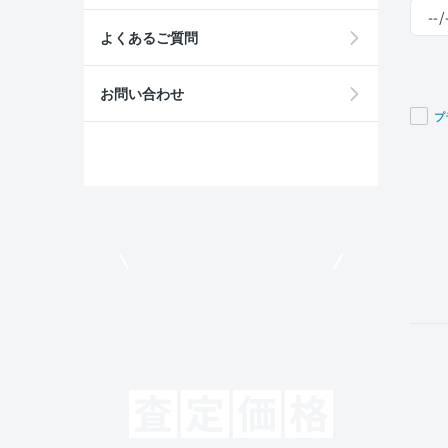
よくあるご質問
お問い合わせ
プ
If you
are a
huma
ignor
this
field
モビリコでクルマを売りたい方