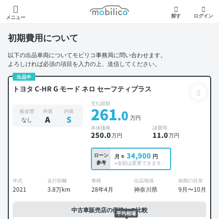
モビリコ
探す
ログイン
メニュー
初期費用について
以下の出品車両についてモビリコ事務局に問い合わせます。
よろしければ必須の項目を入力の上、送信してください。
出品中
トヨタ C-HR G モード ネロ セーフティプラス
支払総額
261
.0
板金歴
外装
内装
万円
A
S
なし
本体価格
諸費用
250
.0
11
.0
万円
万円
34,900
ローン
月々
円
参考
※金額は変更できます。
年式
走行距離
車検
出品地域
納期の目安
2021
3.8万km
28年4月
神奈川県
9月〜10月
中古車販売店の価格との比較
平均相場