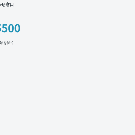
わせ窓口
5500
時
始を除く