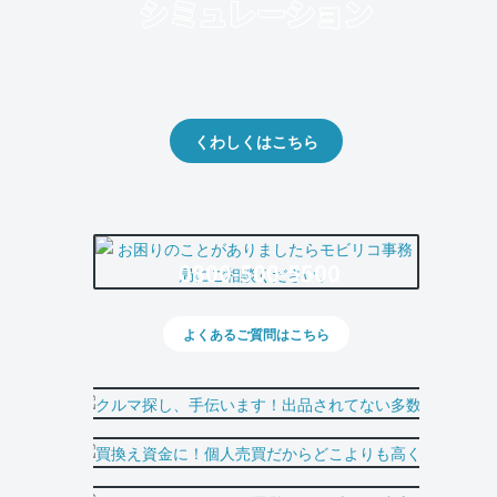
クルマの将来的な価値を予測！
出品や下取りの際の参考に。
くわしくはこちら
0800-500-5500
よくあるご質問はこちら