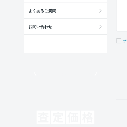
よくあるご質問
お問い合わせ
プ
If you
are a
huma
ignor
モビリコでクルマを売りたい方
this
field