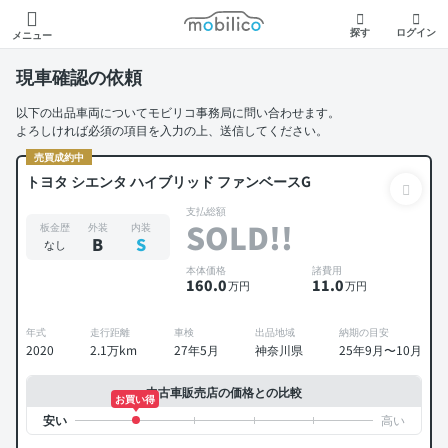
モビリコ
探す
ログイン
メニュー
現車確認の依頼
以下の出品車両についてモビリコ事務局に問い合わせます。
よろしければ必須の項目を入力の上、送信してください。
売買成約中
トヨタ シエンタ ハイブリッド ファンベースG
支払総額
SOLD!!
板金歴
外装
内装
B
S
なし
本体価格
諸費用
160
.0
11
.0
万円
万円
年式
走行距離
車検
出品地域
納期の目安
2020
2.1万km
27年5月
神奈川県
25年9月〜10月
中古車販売店の価格との比較
お買い得