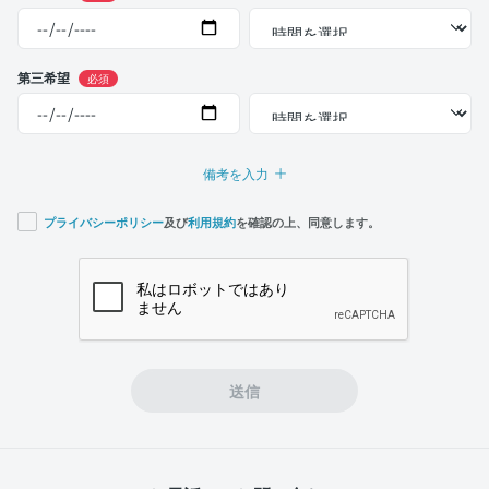
第三希望
必須
備考を入力
プライバシーポリシー
及び
利用規約
を確認の上、同意します。
If you
are a
human,
ignore
this
field
送信