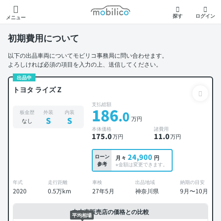
モビリコ
探す
ログイン
メニュー
初期費用について
以下の出品車両についてモビリコ事務局に問い合わせます。
よろしければ必須の項目を入力の上、送信してください。
出品中
トヨタ ライズ Z
支払総額
186
.0
板金歴
外装
内装
万円
S
S
なし
本体価格
諸費用
175
.0
11
.0
万円
万円
24,900
ローン
月々
円
参考
※金額は変更できます。
年式
走行距離
車検
出品地域
納期の目安
2020
0.5万km
27年5月
神奈川県
9月〜10月
中古車販売店の価格との比較
平均相場