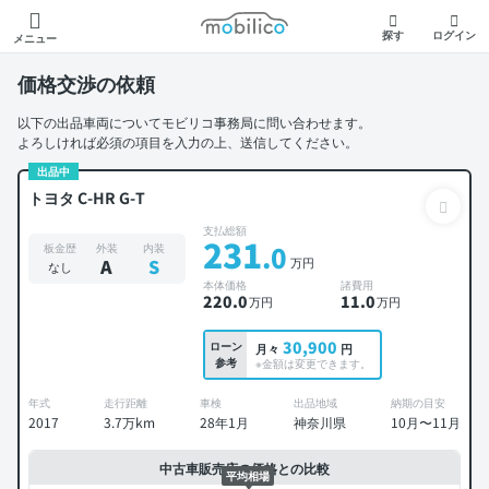
モビリコ
探す
ログイン
メニュー
価格交渉の依頼
以下の出品車両についてモビリコ事務局に問い合わせます。
よろしければ必須の項目を入力の上、送信してください。
出品中
トヨタ C-HR G-T
支払総額
231
.0
板金歴
外装
内装
万円
A
S
なし
本体価格
諸費用
220
.0
11
.0
万円
万円
30,900
ローン
月々
円
参考
※金額は変更できます。
年式
走行距離
車検
出品地域
納期の目安
2017
3.7万km
28年1月
神奈川県
10月〜11月
中古車販売店の価格との比較
平均相場