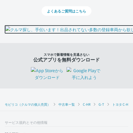
よくあるご質問はこちら
スマホで新着情報を見逃さない
公式アプリを無料ダウンロード
モビリコ（クルマの個人売買）
中古車一覧
C-HR
G-T
トヨタ C-HR
サービス規約とその他情報