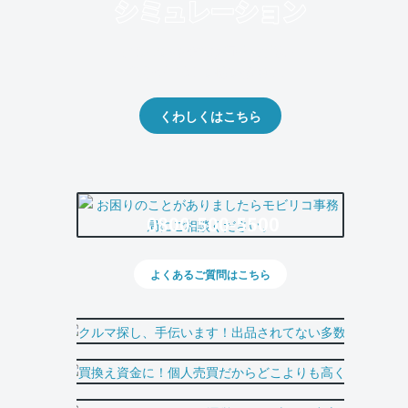
クルマの将来的な価値を予測！
出品や下取りの際の参考に。
くわしくはこちら
0800-500-5500
よくあるご質問はこちら