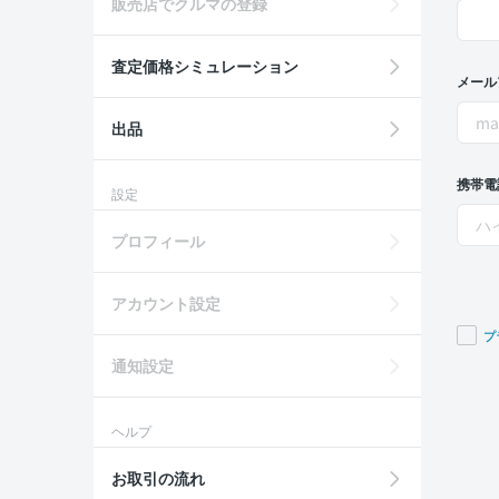
販売店でクルマの登録
査定価格シミュレーション
メール
出品
携帯電
設定
プロフィール
アカウント設定
プ
通知設定
If you
are a
huma
ヘルプ
ignor
this
お取引の流れ
field