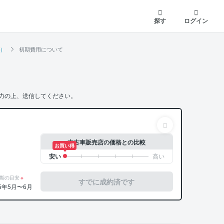
探す
ログイン
系）
初期費用について
力の上、送信してください。
中古車販売店の価格との比較
お買い得
期の目安
※
すでに成約済です
5年5月〜6月