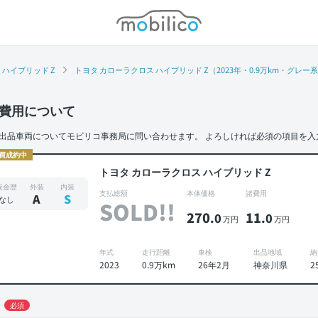
モビリコ
ハイブリッド Z
トヨタ カローラクロス ハイブリッド Z（2023年・0.9万km・グレー
費用について
出品車両についてモビリコ事務局に問い合わせます。
よろしければ必須の項目を入
買成約中
トヨタ カローラクロス ハイブリッド Z
板金歴
外装
内装
支払総額
本体価格
諸費用
A
S
なし
SOLD!!
270
11
.0
.0
万円
万円
年式
走行距離
車検
出品地域
納
2023
0.9万km
26年2月
神奈川県
2
必須