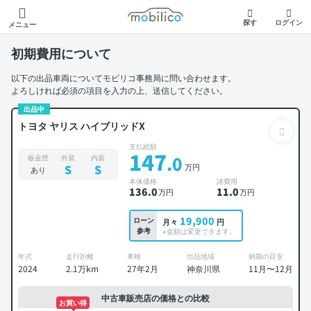
モビリコ
探す
ログイン
メニュー
初期費用について
以下の出品車両についてモビリコ事務局に問い合わせます。
よろしければ必須の項目を入力の上、送信してください。
出品中
トヨタ ヤリス ハイブリッドX
支払総額
147
.0
板金歴
外装
内装
万円
S
S
あり
本体価格
諸費用
136
.0
11
.0
万円
万円
19,900
ローン
月々
円
参考
※金額は変更できます。
年式
走行距離
車検
出品地域
納期の目安
2024
2.1万km
27年2月
神奈川県
11月〜12月
中古車販売店の価格との比較
お買い得