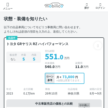
モビリコ
探す
ログイン
メニュー
状態・装備を知りたい
以下の出品車両についてモビリコ事務局に問い合わせます。
よろしければ必須の項目を入力の上、送信してください。
出品中
トヨタ GRヤリス RZ ハイパフォーマンス
支払総額
551
.0
板金歴
外装
内装
万円
S
S
なし
本体価格
諸費用
540
.0
11
.0
万円
万円
73,800
ローン
月々
円
参考
※金額は変更できます。
年式
走行距離
車検
出品地域
納期の目安
2023
0.1万km
26年10月
神奈川県
8月〜9月
中古車販売店の価格との比較
やや高い