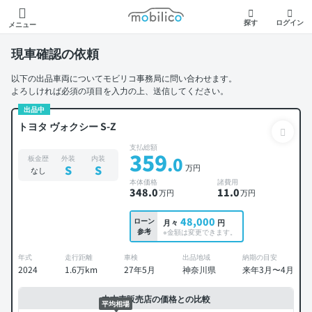
モビリコ
探す
ログイン
メニュー
現車確認の依頼
以下の出品車両についてモビリコ事務局に問い合わせます。
よろしければ必須の項目を入力の上、送信してください。
出品中
トヨタ ヴォクシー S-Z
支払総額
359
.0
板金歴
外装
内装
万円
S
S
なし
本体価格
諸費用
348
.0
11
.0
万円
万円
48,000
ローン
月々
円
参考
※金額は変更できます。
年式
走行距離
車検
出品地域
納期の目安
2024
1.6万km
27年5月
神奈川県
来年3月〜4月
中古車販売店の価格との比較
平均相場