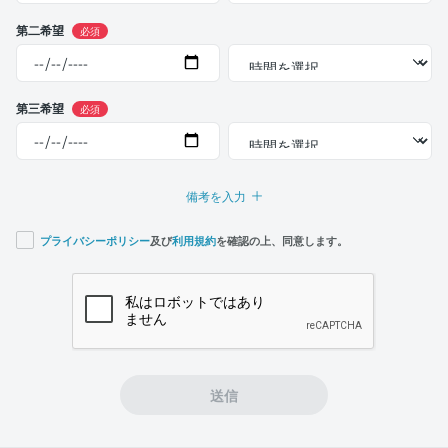
第二希望
必須
第三希望
必須
備考を入力
プライバシーポリシー
及び
利用規約
を確認の上、同意します。
If you
are a
human,
ignore
this
field
送信