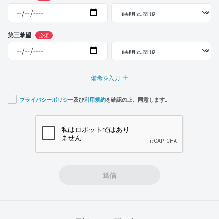
第三希望
必須
備考を入力
プライバシーポリシー
及び
利用規約
を確認の上、同意します。
If you
are a
human,
ignore
this
field
送信