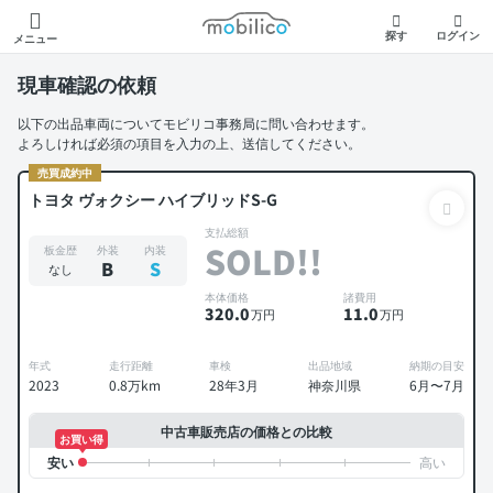
モビリコ
探す
ログイン
メニュー
現車確認の依頼
以下の出品車両についてモビリコ事務局に問い合わせます。
よろしければ必須の項目を入力の上、送信してください。
売買成約中
トヨタ ヴォクシー ハイブリッドS-G
支払総額
SOLD!!
板金歴
外装
内装
B
S
なし
本体価格
諸費用
320
.0
11
.0
万円
万円
年式
走行距離
車検
出品地域
納期の目安
2023
0.8万km
28年3月
神奈川県
6月〜7月
中古車販売店の価格との比較
お買い得